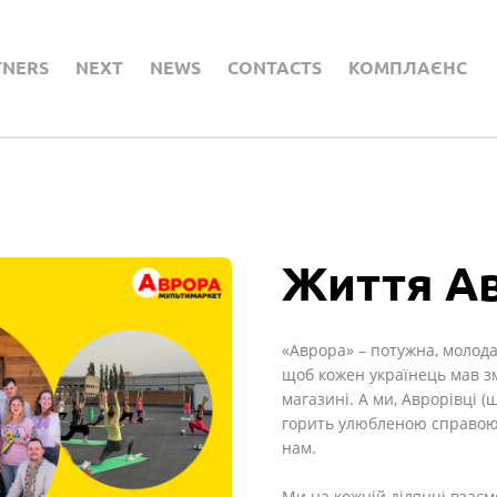
TNERS
NEXT
NEWS
CONTACTS
КОМПЛАЄНС
Життя Ав
«Аврора» – потужна, молода
щоб кожен українець мав зм
магазині. А ми, Аврорівці 
горить улюбленою справою т
нам.
Ми на кожній ділянці взаєм