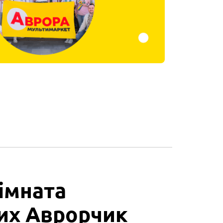
імната
их Аврорчик