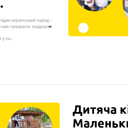
.
 Адже український народ –
 має прекрасні традиції❤️
и у па…
Дитяча к
Маленьк