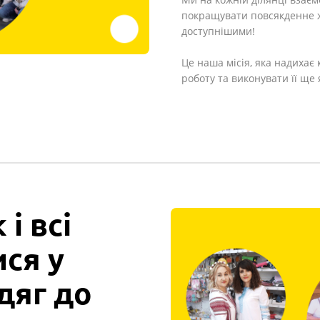
покращувати повсякденне ж
доступнішими!
Це наша місія, яка надихає
роботу та виконувати її ще
 і всі
ися у
дяг до