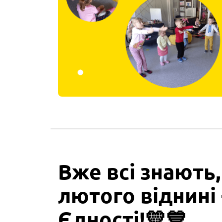
Вже всі знають,
лютого віднині 
Єдності!💛💙