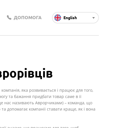
ДОПОМОГА
English
рорівців
 компанія, яка розвивається і працює для того,
огу та бажання придбати товар саме в її
(ще нас називають Аврорчиками) – команда, що
а допомагає компанії ставати краще, як і вона
одії знаємо, що працюємо для того, щоб