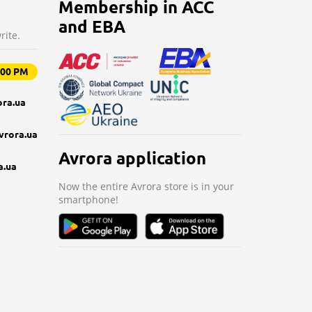
Membership in ACC
and EBA
rite.
9:00 PM
ra.ua
vrora.ua
Avrora application
a.ua
Now the entire Avrora store is in your
smartphone!