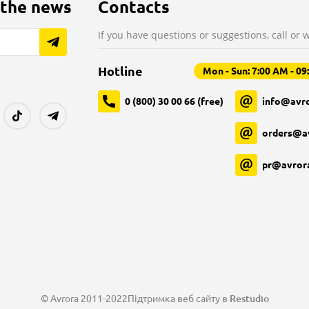
 the news
Contacts
If you have questions or suggestions, call or w
Hotline
Mon - Sun: 7:00 AM - 0
0 (800) 30 00 66 (free)
info@avro
orders@a
pr@avror
© Avrora 2011-2022
Підтримка веб сайту в
Restudio