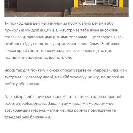
Ти приходиш в цей магазинчик за побутовими речами або
прикольними дрібницями. Він зустрічає тебе дуже високими
стелажами, заповненими різними товарами. І це створює якесь
особливе відчуття затишку, притаманне лиш йому. Зробивши
кілька кроків по торговому залу, ти вже знаєш, що на цих
полицях знайдеться те, що потрібно.
Якось так для початку можна описати магазин «Аврора», який ти
зустрічаєш у своєму дворі, на найближчому ринку, по дорозі на
роботу або вокзал.
Але насправді за цим магазином стоять тисячі годин старанної
роботи професіоналів. Завдяки цим людям «Аврора» – це
всеукраїнська мережа магазинів, яка робить повсякденні та
трендові речі ближчими.