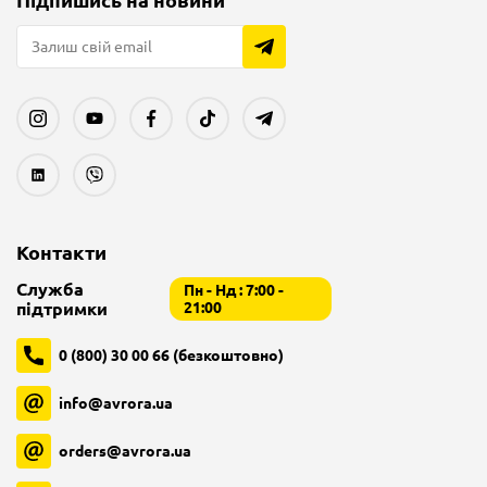
Підпишись на новини
В «Аврорі» ти 30 днів у запасі маєш. Хочеш – обмінюєш.
Хочеш – повертаєш. У будь-якому магазині мережі.
Контакти
Служба
Пн - Нд : 7:00 -
підтримки
21:00
0 (800) 30 00 66 (безкоштовно)
info@avrora.ua
orders@avrora.ua