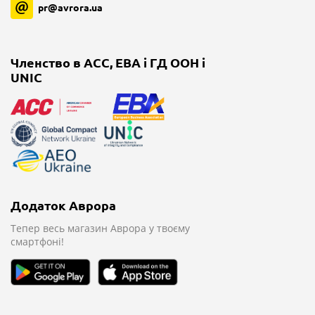
pr@avrora.ua
Членство в ACC, EBA і ГД ООН і
UNIC
Додаток Аврора
Тепер весь магазин
Аврора у твоєму
смартфоні!