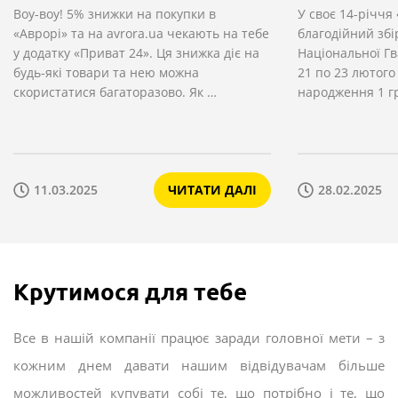
це приносило не тільки задоволення клієнтам, але й користь
Воу-воу! 5% знижки на покупки в
У своє 14-річчя
Приват 24
дрони
суспільству і економіці. Зараз нам вже вдалося напрацювати
«Аврорі» та на avrora.ua чекають на тебе
благодійний збі
у додатку «Приват 24». Ця знижка діє на
Національної Гва
позитивних результатів у напрямку відповідального споживання,
будь-які товари та нею можна
21 по 23 лютого
поліпшення якості освіти, захисту планети і підтримки хорошого
скористатися багаторазово. Як …
народження 1 г
здоров'я.
Ми любимо те, що робимо, бо знаємо, що це приносить в життя
багатьох людей підтримку, позитив, яскраві емоції та радість.
11.03.2025
ЧИТАТИ ДАЛІ
28.02.2025
Завжди відкриті до нових можливостей, знайомств та співпраці.
Докладніше про історію та досягнення компанії можна дізнатися
тут
.
Крутимося для тебе
Все в нашій компанії працює заради головної мети – з
кожним днем давати нашим відвідувачам більше
можливостей купувати собі
те, що потрібно і те, що