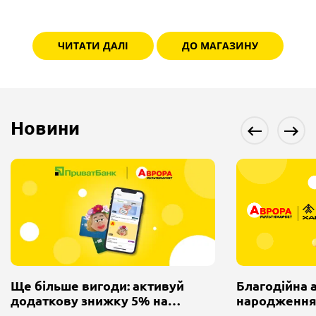
Щодня наші магазини відкривають свої двері для численної
кількості покупців. А вони серед топових, фанових, унікальних
ЧИТАТИ ДАЛІ
ДО МАГАЗИНУ
або звичних речей знаходять те, що хотіли, або навіть те, про що
мріяли. І в пакетах або екосумках з логотипом «Аврори» несуть
додому не просто товари – а речі, які будуть дарувати їм та їхнім
близьким радість, усмішки, задоволення.
Новини
Починаючи з 2011 року і першого магазину в Полтаві, мережа
магазинів «Аврора» активно розвивається. Офіс, склад,
логістична система змінюються і оновлюються із залученням
ефективних, виправданих світовою практикою технологій,
методів і систем управління процесами.
І все це крутиться та працює заради головної мети – робити речі
для дому та душі доступнішими, щоб покращити життя людей.
Працюючи над цим, наша команда ніколи не забуває, що бізнес
Ще більше вигоди: активуй
Благодійна 
повинен бути соціально відповідальним. Всі співробітники
додаткову знижку 5% на
народження
налаштовують та витримують робочі процеси компанії так, щоб
покупки в Аврорі у застосунку
акумулювала