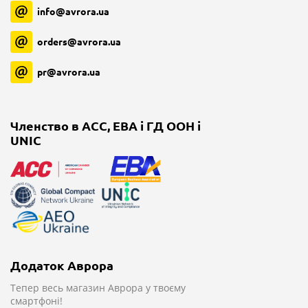
info@avrora.ua
orders@avrora.ua
pr@avrora.ua
Членство в ACC, EBA і ГД ООН і
UNIC
Додаток Аврора
Тепер весь магазин
Аврора у твоєму
смартфоні!