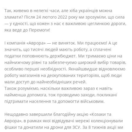
Так, живемо в нелегкі часи, але хіба українців можна
зламати? Після 24 лютого 2022 року ми зрозуміли, що сила
— у єдності, що кожен з нас є важливою цеглинкою дороги,
яка веде до Перемоги!
І компанія «Аврора» — не виняток. Ми працюємо! А це
значить, що тисячі людей мають роботу, а сплачені
податки поповнюють держбюджет. Ми тримаємо ціни на
найнижчому рівні та забезпечуємо широкий вибір товарів,
особливо першої необхідності. Якнайшвидше відновлюємо
роботу магазинів на деокупованих територіях, щоб люди
мали доступ до найнеобхідніших речей.
Також розуміємо, наскільки важливою зараз є навіть
найменша допомога, тож проводимо заходи, покликані
підтримати населення та допомогти військовим.
Нещодавно завершили благодійну акцію «Козаки та
Аврора», в рамках якої відвідувачі мережі колекціонували
фішки та донатили на дрони для ЗСУ. За 8 тижнів акції ми