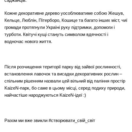
саджанців.
Кожне декоративне дерево уособлюватиме собою Жешув,
Кельце, Люблін, Пітерборо, Кошице та багато інших міст, чиї
громади протягнули Україні руку підтримки, допомоги і
турботи. Квітучі кущі стануть символом вдячності і
водночас нового життя.
Після розчищення території парку від зайвої рослинності,
встановлення лавочок та висадки декоративних рослин –
спільним рішенням назвали цей вільний від паління простір
KaizeN-парк, бо саме в цьому місці, серед подиху природи,
найчастіше народжуються KaizeN-ідеї :)
Разом ми вже звикли #створювати_свій_світ