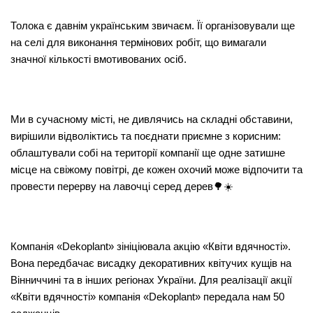
Толока є давнім українським звичаєм. Її організовували ще
на селі для виконання термінових робіт, що вимагали
значної кількості вмотивованих осіб.
Ми в сучасному місті, не дивлячись на складні обставини,
вирішили відволіктись та поєднати приємне з корисним:
облаштували собі на території компанії ще одне затишне
місце на свіжому повітрі, де кожен охочий може відпочити та
провести перерву на лавочці серед дерев🌳☀️
Компанія «Dekoplant» зініціювала акцію «Квіти вдячності».
Вона передбачає висадку декоративних квітучих кущів на
Вінниччині та в інших регіонах України. Для реалізації акції
«Квіти вдячності» компанія «Dekoplant» передала нам 50