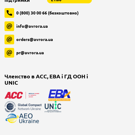
підтримки
0 (800) 30 00 66 (безкоштовно)
info@avrora.ua
orders@avrora.ua
pr@avrora.ua
Членство в ACC, EBA і ГД ООН і
UNIC