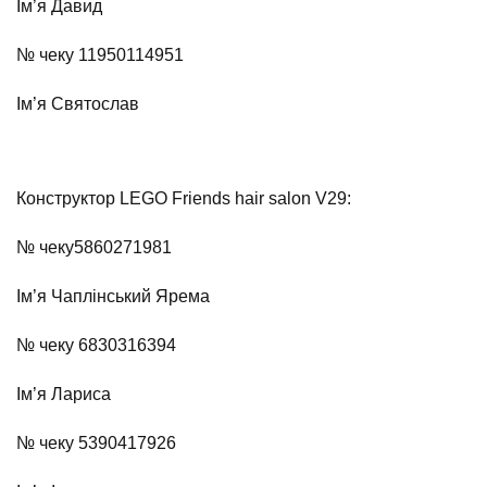
Ім’я Давид
№ чеку 11950114951
Ім’я Святослав
Конструктор LEGO Friends hair salon V29:
№ чеку
5860271981
Ім’я Чаплінський Ярема
№ чеку 6830316394
Ім’я Лариса
№ чеку 5390417926