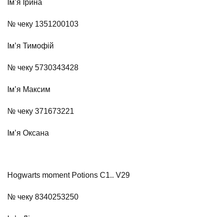
Ім’я Ірина
№ чеку 1351200103
Ім’я Тимофій
№ чеку 5730343428
Ім’я Максим
№ чеку 371673221
Ім’я Оксана
Hogwarts moment Potions C1.. V29
№ чеку 8340253250