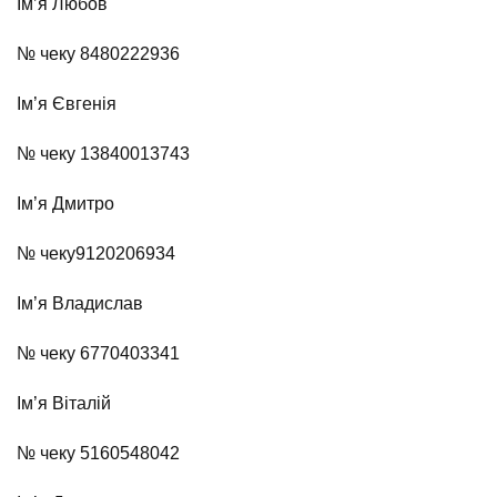
Ім’я Любов
№ чеку 8480222936
Ім’я Євгенія
№ чеку 13840013743
Ім’я Дмитро
№ чеку
9120206934
Ім’я Владислав
№ чеку 6770403341
Ім’я Віталій
№ чеку 5160548042