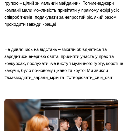
групою – цілий знімальний майданчик! Топ-менеджери
компанії мали можливість привітати у прямому ефірі усіх
співробітників, подякувати за непростий рік, який разом
проходити завжди краще!
Не дивлячись на відстань – змогли об’єднатись та
зарядитись енергією свята, прийняти участь у іграх та
конкурсах, послухати live виступ музичного гурту, коротше
кажучи, було по-новому цікаво та круто! Ми звикли
#взаємодіяти_заради_мрій та #створювати_свій_світ