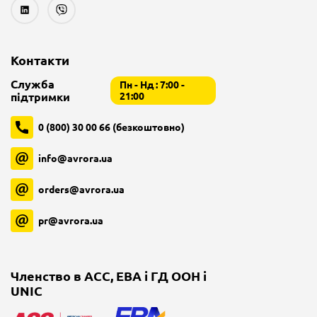
Контакти
Служба
Пн - Нд : 7:00 -
підтримки
21:00
0 (800) 30 00 66 (безкоштовно)
info@avrora.ua
orders@avrora.ua
pr@avrora.ua
Членство в ACC, EBA і ГД ООН і
UNIC