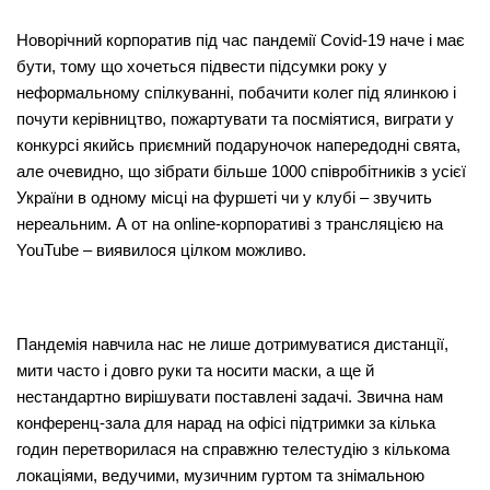
Новорічний корпоратив під час пандемії Covid-19 наче і має
бути, тому що хочеться підвести підсумки року у
неформальному спілкуванні, побачити колег під ялинкою і
почути керівництво, пожартувати та посміятися, виграти у
конкурсі якийсь приємний подаруночок напередодні свята,
але очевидно, що зібрати більше 1000 співробітників з усієї
України в одному місці на фуршеті чи у клубі – звучить
нереальним. А от на online-корпоративі з трансляцією на
YouTube – виявилося цілком можливо.
Пандемія навчила нас не лише дотримуватися дистанції,
мити часто і довго руки та носити маски, а ще й
нестандартно вирішувати поставлені задачі. Звична нам
конференц-зала для нарад на офісі підтримки за кілька
годин перетворилася на справжню телестудію з кількома
локаціями, ведучими, музичним гуртом та знімальною