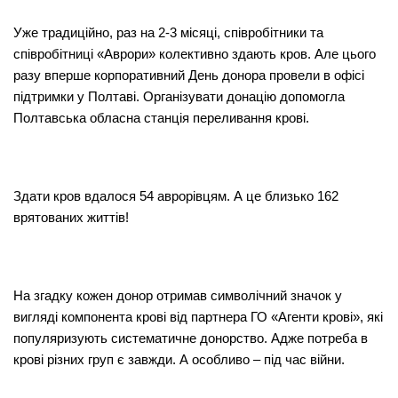
Уже традиційно, раз на 2-3 місяці, співробітники та
співробітниці «Аврори» колективно здають кров. Але цього
разу вперше корпоративний День донора провели в офісі
підтримки у Полтаві. Організувати донацію допомогла
Полтавська обласна станція переливання крові.
Здати кров вдалося 54 аврорівцям. А це близько 162
врятованих життів!
На згадку кожен донор отримав символічний значок у
вигляді компонента крові від партнера ГО «Агенти крові», які
популяризують систематичне донорство. Адже потреба в
крові різних груп є завжди. А особливо – під час війни.