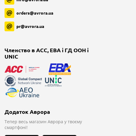
orders@avrora.ua
pr@avrora.ua
Членство в ACC, EBA і ГД ООН і
UNIC
Додаток Аврора
Тепер весь магазин
Аврора у твоєму
смартфоні!