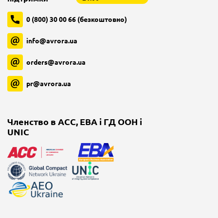
0 (800) 30 00 66 (безкоштовно)
info@avrora.ua
orders@avrora.ua
pr@avrora.ua
Членство в ACC, EBA і ГД ООН і
UNIC