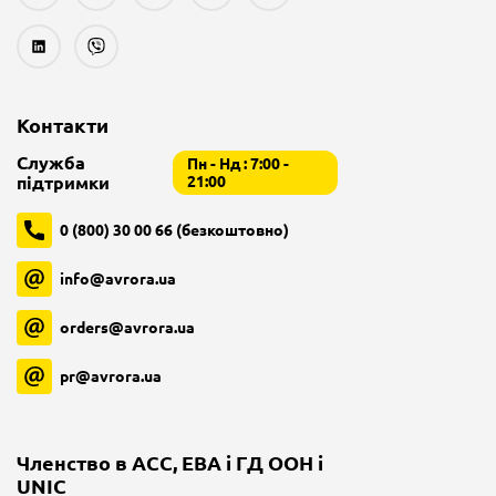
Контакти
Служба
Пн - Нд : 7:00 -
підтримки
21:00
0 (800) 30 00 66 (безкоштовно)
info@avrora.ua
orders@avrora.ua
pr@avrora.ua
Членство в ACC, EBA і ГД ООН і
UNIC