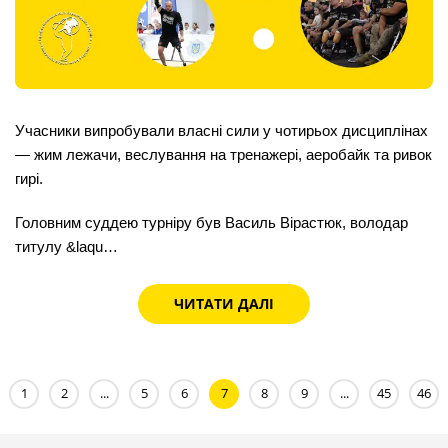
Учасники випробували власні сили у чотирьох дисциплінах
— жим лежачи, веслування на тренажері, аеробайк та ривок
гирі.
Головним суддею турніру був Василь Вірастюк, володар
титулу &laqu…
ЧИТАТИ ДАЛІ
1
2
...
5
6
7
8
9
...
45
46