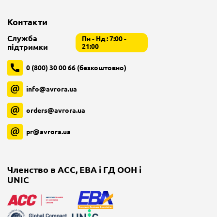
Контакти
Служба
Пн - Нд : 7:00 -
підтримки
21:00
0 (800) 30 00 66 (безкоштовно)
info@avrora.ua
orders@avrora.ua
pr@avrora.ua
Членство в ACC, EBA і ГД ООН і
UNIC