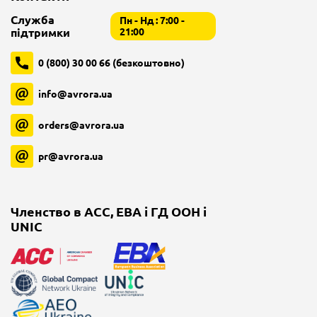
Служба
Пн - Нд : 7:00 -
підтримки
21:00
0 (800) 30 00 66 (безкоштовно)
info@avrora.ua
orders@avrora.ua
pr@avrora.ua
Членство в ACC, EBA і ГД ООН і
UNIC