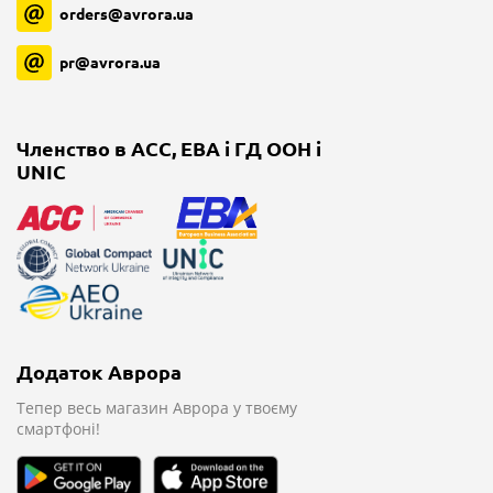
orders@avrora.ua
pr@avrora.ua
Членство в ACC, EBA і ГД ООН і
UNIC
Додаток Аврора
Тепер весь магазин
Аврора у твоєму
смартфоні!