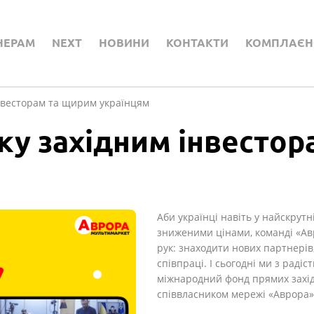
НЕРАМ
NEXT
НОВИНИ
КОНТАКТИ
КОМПЛАЄН
інвесторам та щирим українцям
ку західним інвесто
Аби українці навіть у найскрутн
зниженими цінами, команді «А
рук: знаходити нових партнерів,
співпраці. І сьогодні ми з рад
міжнародний фонд прямих західн
співвласником мережі «Аврора», 