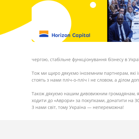
чергою, стабільне функціонування бізнесу в Укр
Тож ми щиро дякуємо іноземним партнерам, які ін
стоять з нами пліч-о-пліч і не словом, а ділом 
Також дякуємо нашим дивовижним громадянам, як
ходити до «Аврори» за покупками, донатити на З
З нами світ, тому Україна — непереможна!