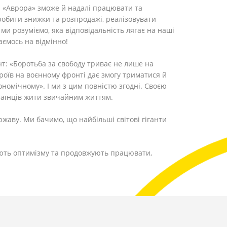
: «Аврора» зможе й надалі працювати та
обити знижки та розпродажі, реалізовувати
 ми розуміємо, яка відповідальність лягає на наші
аємось на відмінно!
т: «Боротьба за свободу триває не лише на
роїв на воєнному фронті дає змогу триматися й
номічному». І ми з цим повністю згодні. Своєю
країнців жити звичайним життям.
жаву. Ми бачимо, що найбільші світові гіганти
ають оптимізму та продовжують працювати,