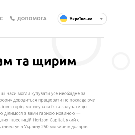
С
ДОПОМОГА
Українська
рам та щирим
іші часи могли купувати усе необхідне за
врори» доводиться працювати не покладаючи
 інвесторів, мотивувати їх та залучати до
істю ділимося з вами гарною новиною —
их інвестицій Horizon Capital, який є
інвестує в Україну 250 мільйонів доларів.