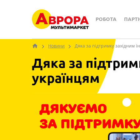
РОБОТА
ПАРТ
Новини
Дяка за підтримку західним 
Дяка за підтрим
українцям