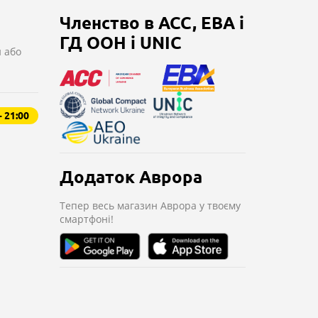
Членство в ACC, EBA і
ГД ООН і UNIC
 або
- 21:00
Додаток Аврора
Тепер весь магазин
Аврора у твоєму
смартфоні!