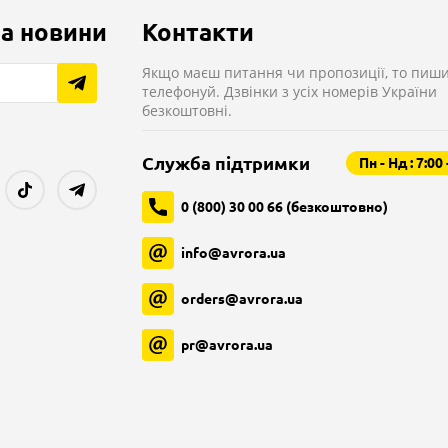
а новини
Контакти
Якщо маєш питання чи пропозиції, то пиши
телефонуй. Дзвінки з усіх номерів України
безкоштовні.
Служба підтримки
Пн - Нд : 7:00 
0 (800) 30 00 66 (безкоштовно)
info@avrora.ua
orders@avrora.ua
pr@avrora.ua