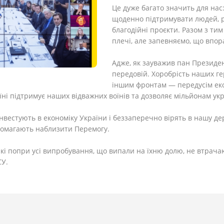
Це дуже багато значить для нас
щоденно підтримувати людей, р
благодійні проєкти. Разом з тим
плечі, але запевняємо, що впор
Адже, як зауважив пан Президен
передовій. Хоробрість наших ге
іншим фронтам — передусім еко
аїні підтримує наших відважних воїнів та дозволяє мільйонам у
вестують в економіку України і беззаперечно вірять в нашу дер
допомагають наблизити Перемогу.
і попри усі випробування, що випали на їхню долю, не втрач
СУ.