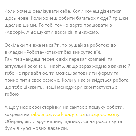
Коли хочеш реалізувати себе. Коли хочеш дізнатися
щось нове. Коли хочеш робити багатьох людей трішки
щасливішими. То тобі точно варто працювати в
«Аврорі». А де шукати вакансії, підкажемо.
Оскільки ти вже на сайті, то рушай за роботою до
вкладки «Робота» (отак-от без викрутасів))).
Там ти знайдеш перелік всіх переваг компанії та
актуальні вакансії. І навіть, якщо зараз жодна з вакансій
тебе не приваблює, ти можеш заповнити форму та
прикріпити своє резюме. Коли у нас знайдеться робота,
що тебе цікавить, наші менеджери сконтактують з
тобою.
А ще у нас є свої сторінки на сайтах з пошуку роботи,
зокрема на
rabota.ua
work.ua
grc.ua
ua.jooble.org
,
,
та
.
Обирай, який зручніший, підписуйся на розсилку та
будь в курсі нових вакансій.