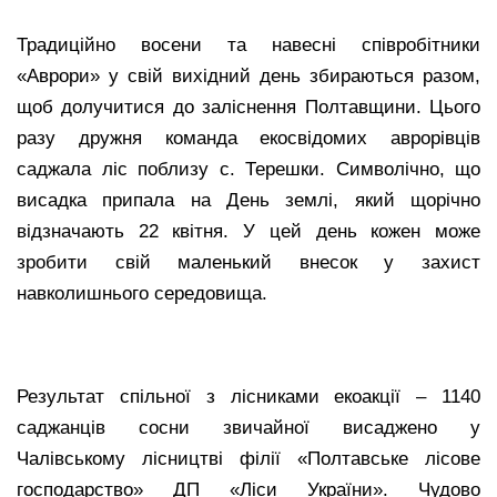
Традиційно восени та навесні співробітники
«Аврори» у свій вихідний день збираються разом,
щоб долучитися до заліснення Полтавщини. Цього
разу дружня команда екосвідомих аврорівців
саджала ліс поблизу с. Терешки. Символічно, що
висадка припала на День землі, який щорічно
відзначають 22 квітня. У цей день кожен може
зробити свій маленький внесок у захист
навколишнього середовища.
Результат спільної з лісниками екоакції – 1140
саджанців сосни звичайної висаджено у
Чалівському лісництві філії «Полтавське лісове
господарство» ДП «Ліси України». Чудово