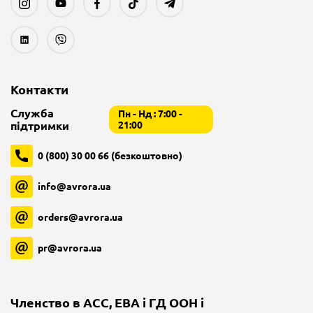
Контакти
Служба
Пн - Нд : 7:00 -
підтримки
21:00
0 (800) 30 00 66 (безкоштовно)
info@avrora.ua
orders@avrora.ua
pr@avrora.ua
Членство в ACC, EBA і ГД ООН і