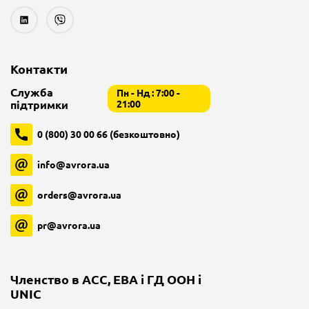
Контакти
Служба
Пн - Нд : 7:00 -
підтримки
21:00
0 (800) 30 00 66 (безкоштовно)
info@avrora.ua
orders@avrora.ua
pr@avrora.ua
Членство в ACC, EBA і ГД ООН і
UNIC